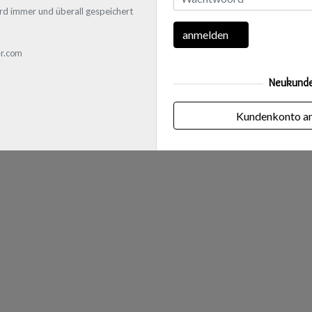
rd immer und überall gespeichert
anmelden
r.com
Neukund
Kundenkonto a