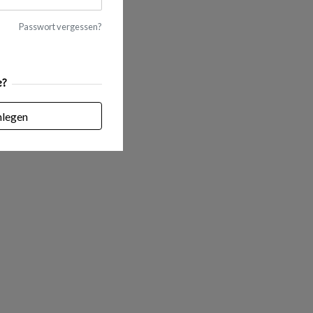
Passwort vergessen?
e?
nlegen