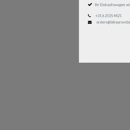
Ihr Einkaufswagen wi
+31 6 2535 4421
orders@bikeprovide