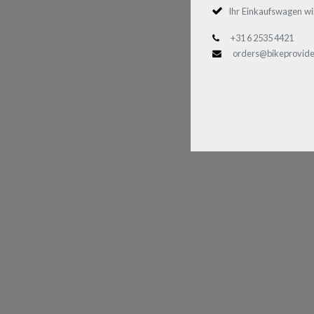
Ihr Einkaufswagen wi
+31 6 2535 4421
orders@bikeprovide