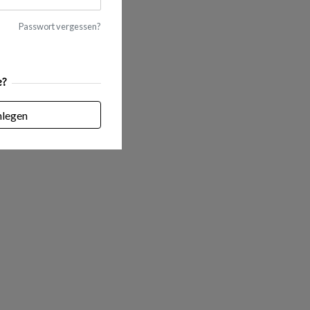
Passwort vergessen?
e?
nlegen