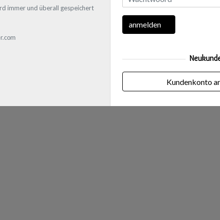
rd immer und überall gespeichert
anmelden
r.com
Neukund
Kundenkonto a