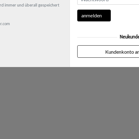
rd immer und überall gespeichert
anmelden
r.com
Neukund
Kundenkonto a