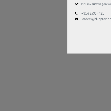
Ihr Einkaufswagen wi
+31 6 2535 4421
orders@bikeprovide