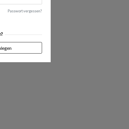
Passwort vergessen?
e?
nlegen