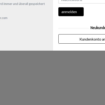
rd immer und überall gespeichert
anmelden
r.com
Neukund
Kundenkonto a