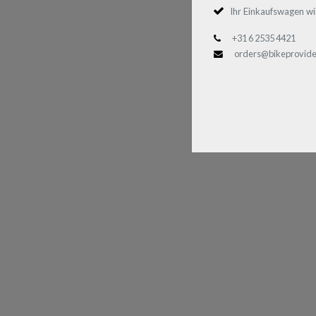
Ihr Einkaufswagen wi
+31 6 2535 4421
orders@bikeprovide