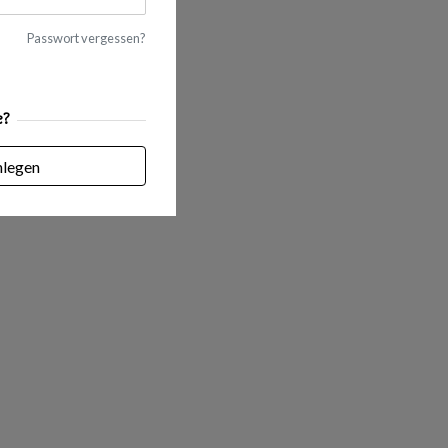
Passwort vergessen?
e?
nlegen