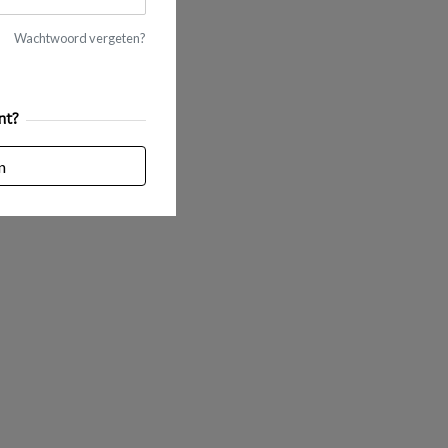
Wachtwoord vergeten?
nt?
n