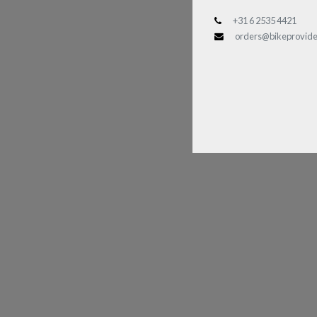
+31 6 2535 4421
orders@bikeprovide