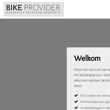
Welkom
Door een account aan te
het betalingsproces sne
adressen opslaan, bestel
meer.
Al je orders en retou
Het bestelproces gaa
Je winkelwagen is al