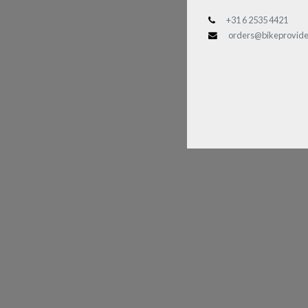
+31 6 2535 4421
orders@bikeprovide