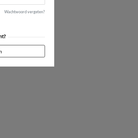
Wachtwoord vergeten?
nt?
n