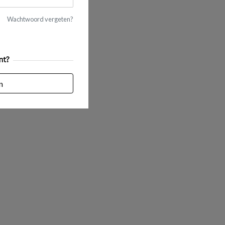
Wachtwoord vergeten?
nt?
n