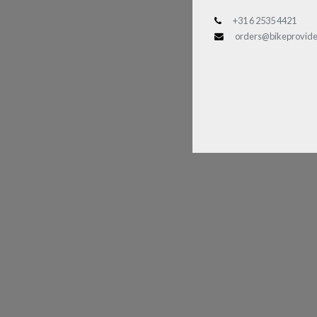
+31 6 2535 4421
orders@bikeprovide