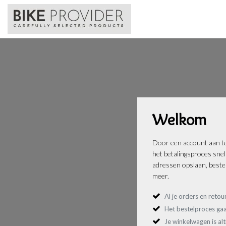
Welkom
Door een account aan te
het betalingsproces sne
adressen opslaan, bestel
meer.
Al je orders en retou
Het bestelproces gaa
Je winkelwagen is al