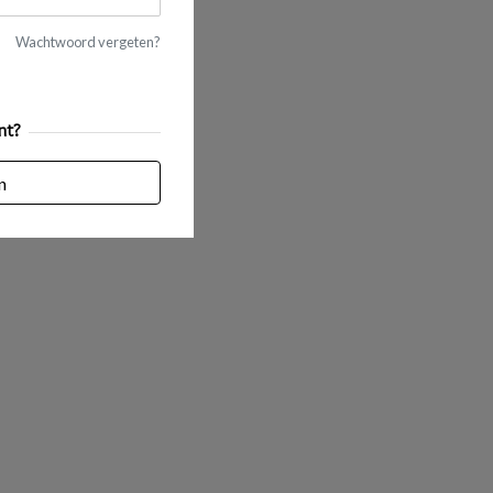
Wachtwoord vergeten?
nt?
n