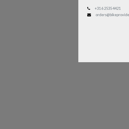
+31 6 2535 4421
orders@bikeprovide