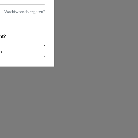
Wachtwoord vergeten?
nt?
n