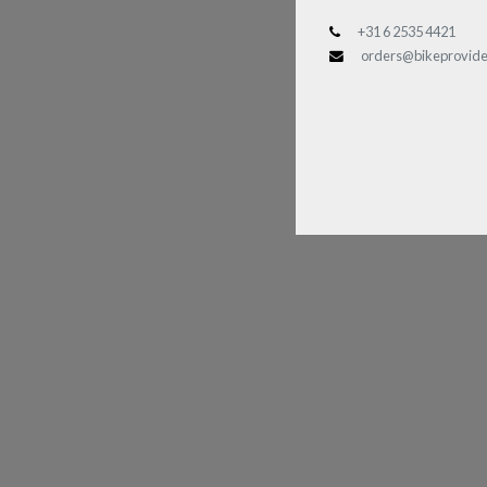
+31 6 2535 4421
orders@bikeprovide