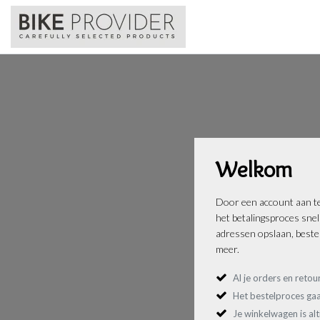
Welkom
Door een account aan te
het betalingsproces sne
adressen opslaan, bestel
meer.
Al je orders en retou
Het bestelproces gaa
Je winkelwagen is al